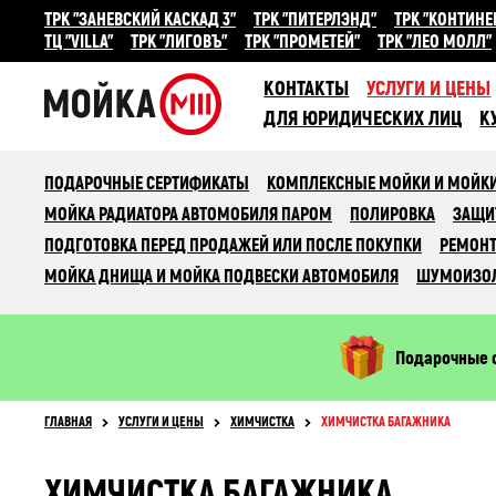
ТРК "ЗАНЕВСКИЙ КАСКАД 3"
ТРК "ПИТЕРЛЭНД"
ТРК "КОНТИНЕ
ТЦ "VILLA"
ТРК "ЛИГОВЪ"
ТРК "ПРОМЕТЕЙ"
ТРК "ЛЕО МОЛЛ"
КОНТАКТЫ
УСЛУГИ И ЦЕНЫ
ДЛЯ ЮРИДИЧЕСКИХ ЛИЦ
К
ПОДАРОЧНЫЕ СЕРТИФИКАТЫ
КОМПЛЕКСНЫЕ МОЙКИ И МОЙКИ
МОЙКА РАДИАТОРА АВТОМОБИЛЯ ПАРОМ
ПОЛИРОВКА
ЗАЩИ
ПОДГОТОВКА ПЕРЕД ПРОДАЖЕЙ ИЛИ ПОСЛЕ ПОКУПКИ
РЕМОНТ
МОЙКА ДНИЩА И МОЙКА ПОДВЕСКИ АВТОМОБИЛЯ
ШУМОИЗО
Подарочные 
ГЛАВНАЯ
УСЛУГИ И ЦЕНЫ
ХИМЧИСТКА
ХИМЧИСТКА БАГАЖНИКА
ХИМЧИСТКА БАГАЖНИКА