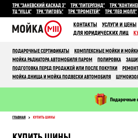
ТРК "ЗАНЕВСКИЙ КАСКАД 3"
ТРК "ПИТЕРЛЭНД"
ТРК "КОНТИНЕ
ТЦ "VILLA"
ТРК "ЛИГОВЪ"
ТРК "ПРОМЕТЕЙ"
ТРК "ЛЕО МОЛЛ"
КОНТАКТЫ
УСЛУГИ И ЦЕНЫ
ДЛЯ ЮРИДИЧЕСКИХ ЛИЦ
К
ПОДАРОЧНЫЕ СЕРТИФИКАТЫ
КОМПЛЕКСНЫЕ МОЙКИ И МОЙКИ
МОЙКА РАДИАТОРА АВТОМОБИЛЯ ПАРОМ
ПОЛИРОВКА
ЗАЩИ
ПОДГОТОВКА ПЕРЕД ПРОДАЖЕЙ ИЛИ ПОСЛЕ ПОКУПКИ
РЕМОНТ
МОЙКА ДНИЩА И МОЙКА ПОДВЕСКИ АВТОМОБИЛЯ
ШУМОИЗО
Подарочные 
ГЛАВНАЯ
КУПИТЬ ШИНЫ
КУПИТЬ ШИНЫ