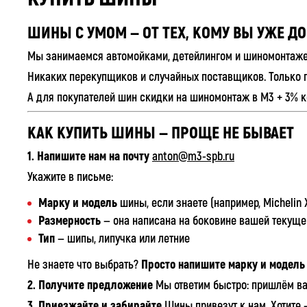
ШИНЫ С УМОМ — ОТ ТЕХ, КОМУ ВЫ УЖЕ Д
Мы занимаемся автомойками, детейлингом и шиномонтажем
Никаких перекупщиков и случайных поставщиков. Только 
А для покупателей шин скидки на шиномонтаж в М3 + 3% ке
КАК КУПИТЬ ШИНЫ — ПРОЩЕ НЕ БЫВАЕТ
1. Напишите нам на почту
anton@m3-spb.ru
Укажите в письме:
Марку и модель
шины, если знаете (например, Michelin X-
Размерность
— она написана на боковине вашей текущей
Тип
— шипы, липучка или летние
Не знаете что выбрать?
Просто напишите марку и модель
2. Получите предложение
Мы ответим быстро: пришлём ва
3. Приезжайте и забирайте
Шины привезут к нам. Хотите 