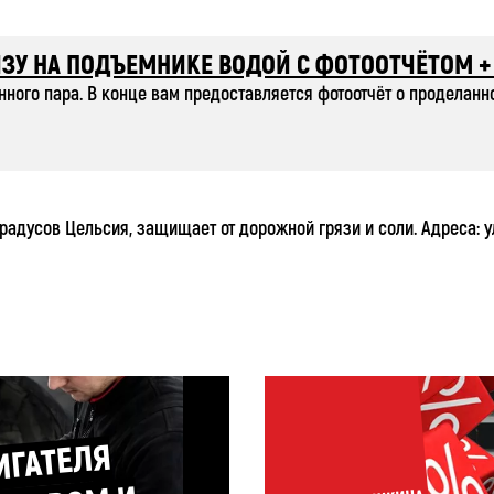
ЗУ НА ПОДЪЕМНИКЕ ВОДОЙ С ФОТООТЧЁТОМ + 
ого пара. В конце вам предоставляется фотоотчёт о проделанно
адусов Цельсия, защищает от дорожной грязи и соли. Адреса: у
 НА
ТЕЛЯ
О
,
 ПАРО
ДНИ