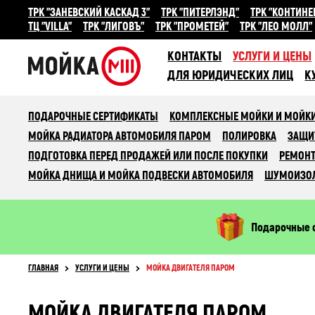
ТРК "ЗАНЕВСКИЙ КАСКАД 3"
ТРК "ПИТЕРЛЭНД"
ТРК "КОНТИНЕ
ТЦ "VILLA"
ТРК "ЛИГОВЪ"
ТРК "ПРОМЕТЕЙ"
ТРК "ЛЕО МОЛЛ"
КОНТАКТЫ
УСЛУГИ И ЦЕНЫ
ДЛЯ ЮРИДИЧЕСКИХ ЛИЦ
К
ПОДАРОЧНЫЕ СЕРТИФИКАТЫ
КОМПЛЕКСНЫЕ МОЙКИ И МОЙКИ
МОЙКА РАДИАТОРА АВТОМОБИЛЯ ПАРОМ
ПОЛИРОВКА
ЗАЩИ
ПОДГОТОВКА ПЕРЕД ПРОДАЖЕЙ ИЛИ ПОСЛЕ ПОКУПКИ
РЕМОНТ
МОЙКА ДНИЩА И МОЙКА ПОДВЕСКИ АВТОМОБИЛЯ
ШУМОИЗО
Подарочные 
ГЛАВНАЯ
УСЛУГИ И ЦЕНЫ
МОЙКА ДВИГАТЕЛЯ ПАРОМ
МОЙКА ДВИГАТЕЛЯ ПАРОМ