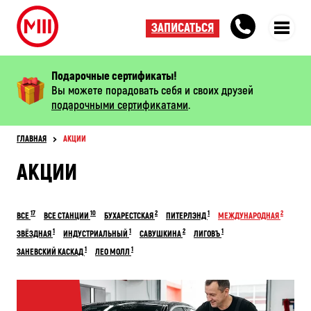
ЗАПИСАТЬСЯ
Подарочные сертификаты!
Вы можете порадовать себя и своих друзей
подарочными сертификатами
.
ГЛАВНАЯ
АКЦИИ
АКЦИИ
17
10
2
1
2
ВСЕ
ВСЕ СТАНЦИИ
БУХАРЕСТСКАЯ
ПИТЕРЛЭНД
МЕЖДУНАРОДНАЯ
1
1
2
1
ЗВЁЗДНАЯ
ИНДУСТРИАЛЬНЫЙ
САВУШКИНА
ЛИГОВЪ
1
1
ЗАНЕВСКИЙ КАСКАД
ЛЕО МОЛЛ