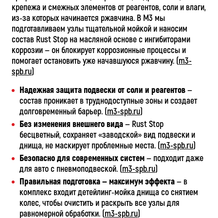
крепежа и смежных элементов от реагентов, соли и влаги,
из‑за которых начинается ржавчина. В М3 мы
подготавливаем узлы тщательной мойкой и наносим
состав Rust Stop на масляной основе с ингибиторами
коррозии — он блокирует коррозионные процессы и
помогает остановить уже начавшуюся ржавчину. (
m3-
spb.ru
)
Надежная защита подвески от соли и реагентов
—
состав проникает в труднодоступные зоны и создает
долговременный барьер. (
m3-spb.ru
)
Без изменения внешнего вида
— Rust Stop
бесцветный, сохраняет «заводской» вид подвески и
днища, не маскирует проблемные места. (
m3-spb.ru
)
Безопасно для современных систем
— подходит даже
для авто с пневмоподвеской. (
m3-spb.ru
)
Правильная подготовка — максимум эффекта
— в
комплекс входит детейлинг‑мойка днища со снятием
колес, чтобы очистить и раскрыть все узлы для
равномерной обработки. (
m3-spb.ru
)