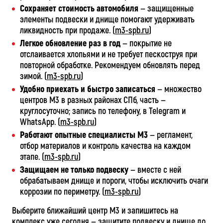
Сохраняет стоимость автомобиля
— защищенные
элементы подвески и днище помогают удерживать
ликвидность при продаже. (
m3-spb.ru
)
Легкое обновление раз в год
— покрытие не
отслаивается хлопьями и не требует пескоструя при
повторной обработке. Рекомендуем обновлять перед
зимой. (
m3-spb.ru
)
Удобно приехать и быстро записаться
— множество
центров М3 в разных районах СПб, часть —
круглосуточно; запись по телефону, в Telegram и
WhatsApp. (
m3-spb.ru
)
Работают опытные специалисты М3
— регламент,
отбор материалов и контроль качества на каждом
этапе. (
m3-spb.ru
)
Защищаем не только подвеску
— вместе с ней
обрабатываем днище и пороги, чтобы исключить очаги
коррозии по периметру. (
m3-spb.ru
)
Выберите ближайший центр М3 и запишитесь на
комплекс уже сегодня — защитите подвеску и днище до