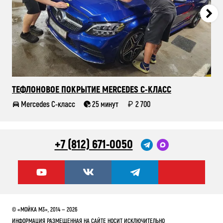
ТЕФЛОНОВОЕ ПОКРЫТИЕ MERCEDES C-КЛАСС
ТР
Mercedes C-класс
25 минут
2 700
+7 (812) 671-0050
© «МОЙКА М3», 2014 — 2026
ИНФОРМАЦИЯ РАЗМЕЩЕННАЯ НА САЙТЕ НОСИТ ИСКЛЮЧИТЕЛЬНО