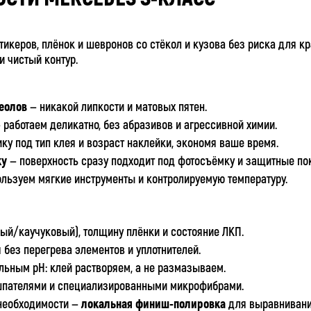
тикеров, плёнок и шевронов со стёкол и кузова без риска для к
и чистый контур.
реолов
— никакой липкости и матовых пятен.
 работаем деликатно, без абразивов и агрессивной химии.
ку под тип клея и возраст наклейки, экономя ваше время.
ку
— поверхность сразу подходит под фотосъёмку и защитные по
льзуем мягкие инструменты и контролируемую температуру.
вый/каучуковый), толщину плёнки и состояние ЛКП.
 без перегрева элементов и уплотнителей.
льным pH: клей растворяем, а не размазываем.
пателями и специализированными микрофибрами.
 необходимости —
локальная финиш‑полировка
для выравнивани