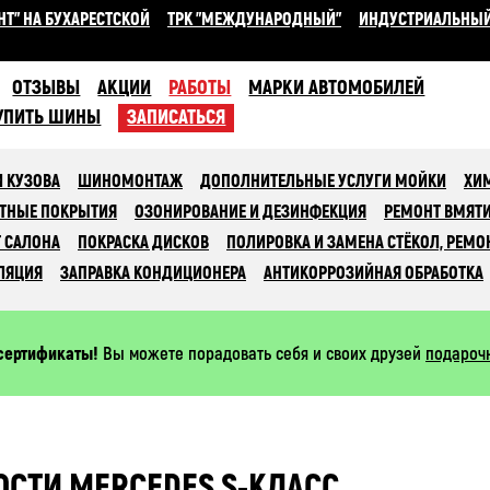
НТ" НА БУХАРЕСТСКОЙ
ТРК "МЕЖДУНАРОДНЫЙ"
ИНДУСТРИАЛЬНЫ
ОТЗЫВЫ
АКЦИИ
РАБОТЫ
МАРКИ АВТОМОБИЛЕЙ
УПИТЬ ШИНЫ
ЗАПИСАТЬСЯ
 КУЗОВА
ШИНОМОНТАЖ
ДОПОЛНИТЕЛЬНЫЕ УСЛУГИ МОЙКИ
ХИ
ТНЫЕ ПОКРЫТИЯ
ОЗОНИРОВАНИЕ И ДЕЗИНФЕКЦИЯ
РЕМОНТ ВМЯТ
 САЛОНА
ПОКРАСКА ДИСКОВ
ПОЛИРОВКА И ЗАМЕНА СТЁКОЛ, РЕМО
ЛЯЦИЯ
ЗАПРАВКА КОНДИЦИОНЕРА
АНТИКОРРОЗИЙНАЯ ОБРАБОТКА
сертификаты!
Вы можете порадовать себя и своих друзей
подароч
ОСТИ MERCEDES S-КЛАСС