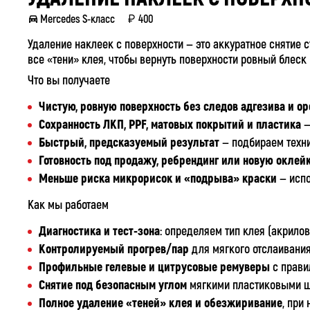
Mercedes S-класс
400
Удаление наклеек с поверхности — это аккуратное снятие с
все «тени» клея, чтобы вернуть поверхности ровный блеск 
Что вы получаете
Чистую, ровную поверхность без следов адгезива и о
Сохранность ЛКП, PPF, матовых покрытий и пластика
—
Быстрый, предсказуемый результат
— подбираем техни
Готовность под продажу, ребрендинг или новую оклей
Меньше риска микрорисок и «подрыва» краски
— испо
Как мы работаем
Диагностика и тест‑зона
: определяем тип клея (акрило
Контролируемый прогрев/пар
для мягкого отслаивания
Профильные гелевые и цитрусовые ремуверы
с прави
Снятие под безопасным углом
мягкими пластиковыми ш
Полное удаление «теней» клея и обезжиривание
, при