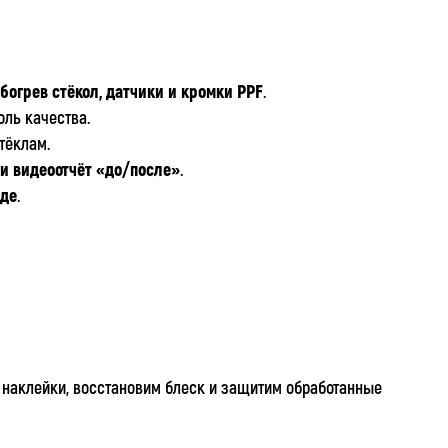
богрев стёкол, датчики и кромки PPF
.
оль качества.
тёклам.
ли видеоотчёт «до/после»
.
иде
.
 наклейки, восстановим блеск и защитим обработанные