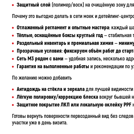
Защитный слой
(полимер/воск) на очищённую зону для 
Почему это выгодно делать в сети моек и детейлинг‑центр
Отлаженный регламент и опытные мастера
: каждый ш
Тёплые, оснащённые боксы круглый год
— стабильная т
Раздельный инвентарь и премиальная химия
—
миниму
Прозрачные условия
:
фиксируем объём работ до старт
Сеть М3 рядом с вами
— удобная запись, несколько ад
Гарантия на выполненные работы
и рекомендации по у
По желанию можно добавить
Антидождь на стёкла и зеркала
для лучшей видимости 
Лёгкую полировку/коррекцию блеска
вокруг бывшей н
Защитное покрытие ЛКП или локальную оклейку PPF
н
Готовы вернуть поверхности первозданный вид без следов
участки уже в день визита.