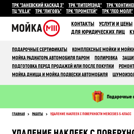
ТРК "ЗАНЕВСКИЙ КАСКАД 3"
ТРК "ПИТЕРЛЭНД"
ТРК "КОНТИНЕ
ТЦ "VILLA"
ТРК "ЛИГОВЪ"
ТРК "ПРОМЕТЕЙ"
ТРК "ЛЕО МОЛЛ"
КОНТАКТЫ
УСЛУГИ И ЦЕНЫ
ДЛЯ ЮРИДИЧЕСКИХ ЛИЦ
К
ПОДАРОЧНЫЕ СЕРТИФИКАТЫ
КОМПЛЕКСНЫЕ МОЙКИ И МОЙКИ
МОЙКА РАДИАТОРА АВТОМОБИЛЯ ПАРОМ
ПОЛИРОВКА
ЗАЩИ
ПОДГОТОВКА ПЕРЕД ПРОДАЖЕЙ ИЛИ ПОСЛЕ ПОКУПКИ
РЕМОНТ
МОЙКА ДНИЩА И МОЙКА ПОДВЕСКИ АВТОМОБИЛЯ
ШУМОИЗО
Подарочные 
ГЛАВНАЯ
РАБОТЫ
УДАЛЕНИЕ НАКЛЕЕК С ПОВЕРХНОСТИ MERCEDES S-КЛАСС
УДАЛЕНИЕ НАКЛЕЕК С ПОВЕРХН