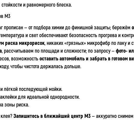
стойкости и равномерного блеска.
ов М3
аг прописан — от подбора химии до финишной защиты; бережём
о
емпература и свет обеспечивают безопасность прогрева и контр
м риска микрорисок
, никаких «грязных» микрофибр по лаку и с
а
, рассчитываем по площади и сложности; по запросу —
фото‑ и
ресов, возможность
оставить автомобиль и забрать в готовом в
ходу, чтобы чистота держалась дольше.
и лёгкой последующей мойки.
аклейки для идеальной однородности.
а зоны риска.
 клея?
Запишитесь в ближайший центр М3
— аккуратно снимем