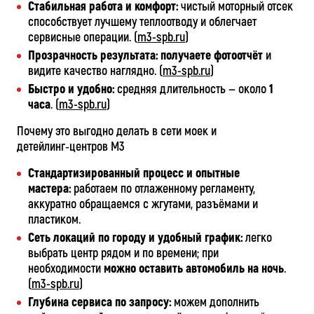
Стабильная работа и комфорт:
чистый моторный отсек
способствует лучшему теплоотводу и облегчает
сервисные операции. (
m3-spb.ru
)
Прозрачность результата:
получаете фотоотчёт
и
видите качество наглядно. (
m3-spb.ru
)
Быстро и удобно:
средняя длительность — около
1
часа
. (
m3-spb.ru
)
Почему это выгодно делать в сети моек и
детейлинг‑центров М3
Стандартизированный процесс и опытные
мастера:
работаем по отлаженному регламенту,
аккуратно обращаемся с жгутами, разъёмами и
пластиком.
Сеть локаций по городу и удобный график:
легко
выбрать центр рядом и по времени; при
необходимости
можно оставить автомобиль на ночь
.
(
m3-spb.ru
)
Глубина сервиса по запросу:
можем дополнить