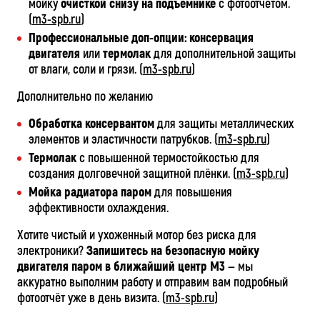
мойку
очисткой снизу на подъёмнике
с фотоотчётом.
(
m3-spb.ru
)
Профессиональные доп‑опции:
консервация
двигателя
или
термолак
для дополнительной защиты
от влаги, соли и грязи. (
m3-spb.ru
)
Дополнительно по желанию
Обработка консервантом
для защиты металлических
элементов и эластичности патрубков. (
m3-spb.ru
)
Термолак
с повышенной термостойкостью для
создания долговечной защитной плёнки. (
m3-spb.ru
)
Мойка радиатора паром
для повышения
эффективности охлаждения.
Хотите чистый и ухоженный мотор без риска для
электроники?
Запишитесь на безопасную мойку
двигателя паром в ближайший центр М3
— мы
аккуратно выполним работу и отправим вам подробный
фотоотчёт уже в день визита. (
m3-spb.ru
)