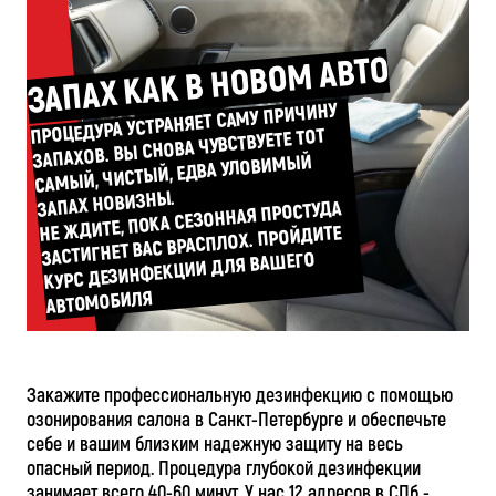
ЗАПАХ КАК В НОВОМ АВТО
ПРОЦЕДУРА УСТРАНЯЕТ САМУ ПРИЧИНУ
ЗАПАХОВ. ВЫ СНОВА ЧУВСТВУЕТЕ ТОТ
САМЫЙ, ЧИСТЫЙ, ЕДВА УЛОВИМЫЙ
ЗАПАХ НОВИЗНЫ.
НЕ ЖДИТЕ, ПОКА СЕЗОННАЯ ПРОСТУДА
ЗАСТИГНЕТ ВАС ВРАСПЛОХ. ПРОЙДИТЕ
КУРС ДЕЗИНФЕКЦИИ ДЛЯ ВАШЕГО
АВТОМОБИЛЯ
Закажите профессиональную дезинфекцию с помощью
озонирования салона в Санкт-Петербурге и обеспечьте
себе и вашим близким надежную защиту на весь
опасный период. Процедура глубокой дезинфекции
занимает всего 40-60 минут. У нас 12 адресов в СПб -